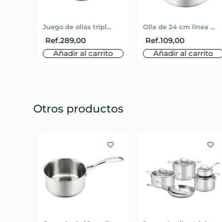
li...
Juego de ollas tripl...
Olla de 24 cm linea ...
Ref.
289,00
Ref.
109,00
rito
Añadir al carrito
Añadir al carrito
Otros productos