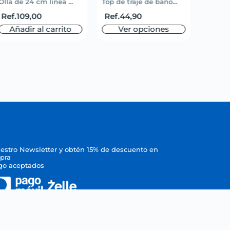
Olla de 24 cm linea ...
Top de traje de baño...
Short 
Ref.
109,00
Ref.
44,90
Ref.
5
Añadir al carrito
Ver opciones
V
uestro Newsletter y obtén 15% de descuento en
pra
go aceptados
chos reservados por CENTROBECO, C.A.
21 / RIF J-00046517-7 BECO EN LÍNEA