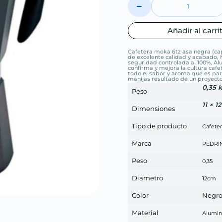
Añadir al carri
Cafetera moka 6tz asa negra (cap
de excelente calidad y acabado, M
seguridad controlada al 100%, Alu
confirma y mejora la cultura cafe
todo el sabor y aroma que es parte
manijas resultado de un proyecto
0,35 
Peso
11 × 1
Dimensiones
Tipo de producto
Cafete
Marca
PEDRI
Peso
0,35
Diametro
12cm
Color
Negr
Material
Alumin