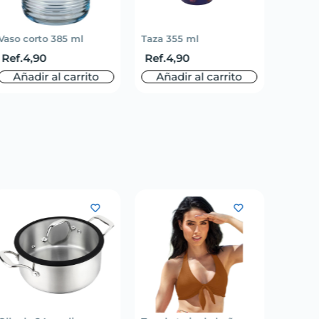
Vaso corto 385 ml
Taza 355 ml
Mantel 
Ref.
4,90
Ref.
4,90
Ref.
3
Añadir al carrito
Añadir al carrito
Aña