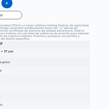
to
acidad 270ml) La mejor cafetera italiana Pedrini, de capacidad,
ango resistente antideslizante hasta 210 ° C, Válvula de
minio certificado de aluminio de calidad alimentaria. Pedrini
tera italiana con una línea de cafeteras de aluminio para obtener
 de nuestra tradición. Práctico y exclusivo, con perillas y
 de diseño específico.
kg
2 × 17 cm
ra greca
NI
o
io