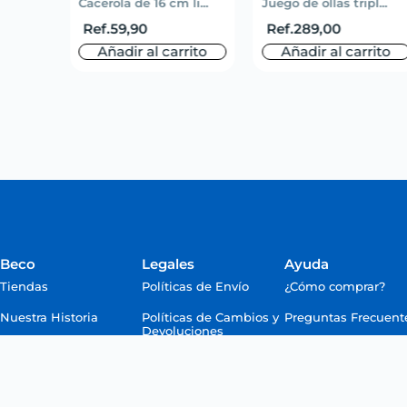
Cacerola de 16 cm li...
Juego de ollas tripl...
Ref.
59,90
Ref.
289,00
Añadir al carrito
Añadir al carrito
o
rito
Beco
Legales
Ayuda
Tiendas
Políticas de Envío
¿Cómo comprar?
Nuestra Historia
Políticas de Cambios y
Preguntas Frecuent
Devoluciones
Términos y
Condiciones