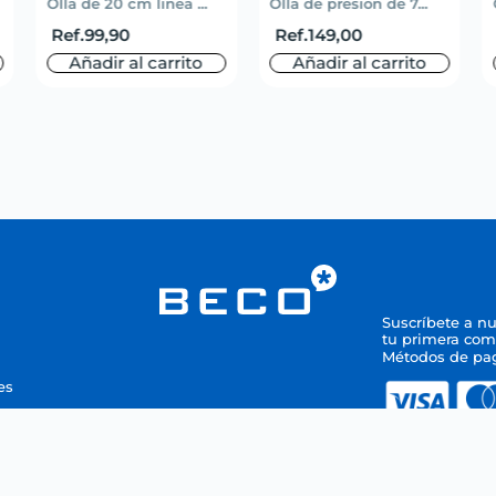
Olla de 20 cm linea ...
Olla de presion de 7...
Ref.
99,90
Ref.
149,00
Añadir al carrito
Añadir al carrito
Suscríbete a n
tu primera com
Métodos de pa
es
Todos los dere
Copyright © 20