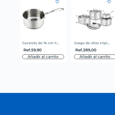
Cacerola de 16 cm li...
Juego de ollas tripl...
Ref.
59,90
Ref.
289,00
Añadir al carrito
Añadir al carrito
o
rito