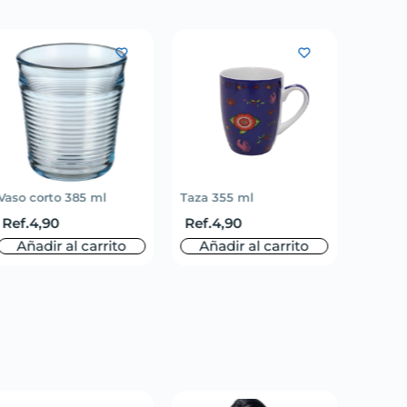
Vaso corto 385 ml
Taza 355 ml
Mantel 
Ref.
4,90
Ref.
4,90
Ref.
3
Añadir al carrito
Añadir al carrito
Aña