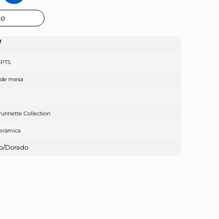
to
g
PTS
 de mesa
runnette Collection
erámica
o/Dorado