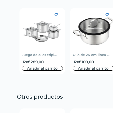
li...
Juego de ollas tripl...
Olla de 24 cm linea ...
Ref.
289,00
Ref.
109,00
rito
Añadir al carrito
Añadir al carrito
Otros productos