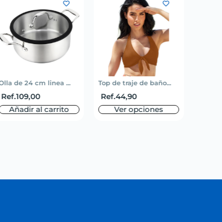
Olla de 24 cm linea ...
Top de traje de baño...
Short 
Ref.
109,00
Ref.
44,90
Ref.
5
Añadir al carrito
Ver opciones
V