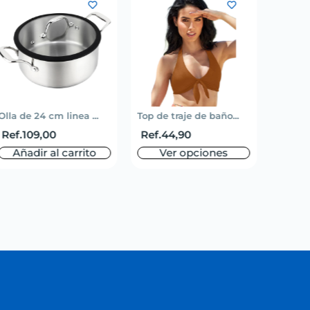
Olla de 24 cm linea ...
Top de traje de baño...
Short 
Ref.
109,00
Ref.
44,90
Ref.
5
Añadir al carrito
Ver opciones
V