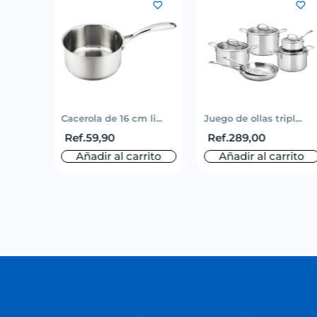
Cacerola de 16 cm li...
Juego de ollas tripl...
Ref.
59,90
Ref.
289,00
Añadir al carrito
Añadir al carrito
o
rito