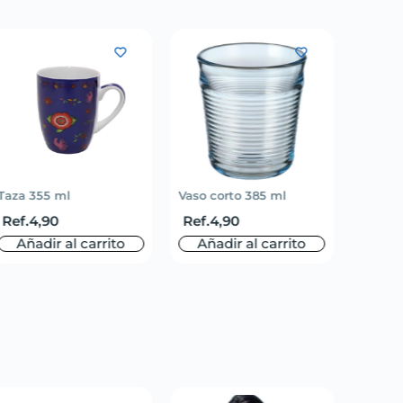
Taza 355 ml
Vaso corto 385 ml
Set de 
Ref.
4,90
Ref.
4,90
Ref.
7
Añadir al carrito
Añadir al carrito
Aña