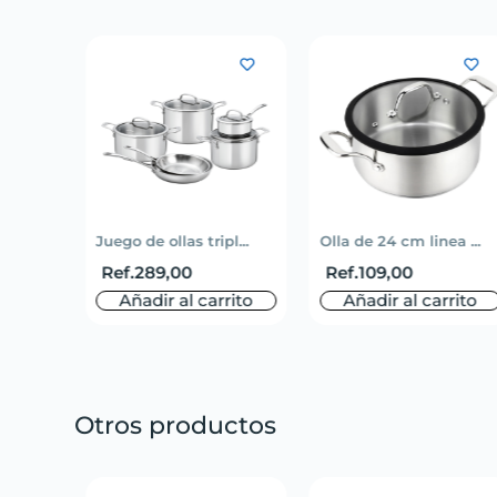
li...
Juego de ollas tripl...
Olla de 24 cm linea ...
Ref.
289,00
Ref.
109,00
rito
Añadir al carrito
Añadir al carrito
Otros productos