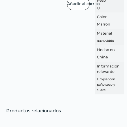
Peso
Añadir al carrito
1,1
Color
Marron
Material
100% vidrio
Hecho en
China
Informacion
relevante
Limpiar con
paño seco y
suave.
Productos relacionados