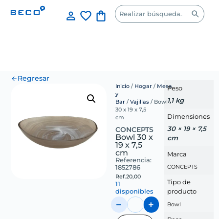
Regresar
Inicio
/
Hogar
/
Mesa
Peso
y
1,1 kg
Bar
/
Vajillas
/ Bowl
30 x 19 x 7,5
Dimensiones
cm
30 × 19 × 7,5
CONCEPTS
Bowl 30 x
cm
19 x 7,5
cm
Marca
Referencia:
1852786
CONCEPTS
Ref.
20,00
Tipo de
11
disponibles
producto
Bowl