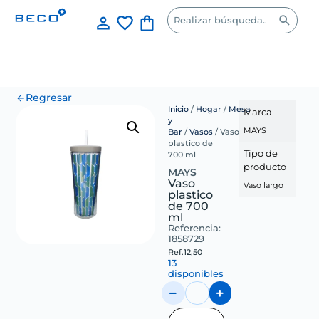
Regresar
Inicio
/
Hogar
/
Mesa
Marca
y
MAYS
Bar
/
Vasos
/ Vaso
plastico de
Tipo de
700 ml
producto
MAYS
Vaso
Vaso largo
plastico
de 700
ml
Referencia:
1858729
Ref.
12,50
13
disponibles