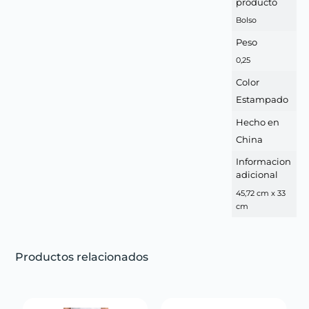
producto
Bolso
Peso
0,25
Color
Estampado
Hecho en
China
Informacion
adicional
45,72 cm x 33
cm
Productos relacionados