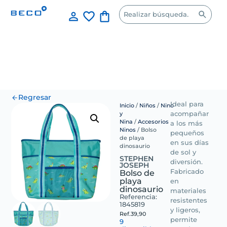
Regresar
Ideal para
Inicio
/
Niños
/
Nino
y
acompañar
Nina
/
Accesorios
a los más
Ninos
/ Bolso
pequeños
de playa
en sus días
dinosaurio
de sol y
STEPHEN
diversión.
JOSEPH
Bolso de
Fabricado
playa
en
dinosaurio
materiales
Referencia:
resistentes
1845819
y ligeros,
Ref.
39,90
permite
9