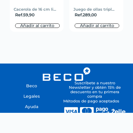
Cacerola de 16 cm li...
Juego de ollas tripl...
Ref.
59,90
Ref.
289,00
Añadir al carrito
Añadir al carrito
Suscríbete a nuestro
Beco
Newsletter y obtén 15% de
descuento en tu primera
Legales
compra
Métodos de pago aceptados
Ayuda
Todos los derechos reservados
por CENTROBECO, C.A.
Copyright © 2021 / RIF J-