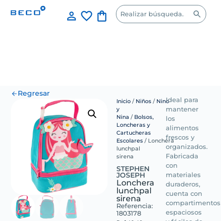
Regresar
Ideal para
Inicio
/
Niños
/
Nino
y
mantener
Nina
/
Bolsos,
los
Loncheras y
alimentos
Cartucheras
frescos y
Escolares
/ Lonchera
organizados.
lunchpal
Fabricada
sirena
con
STEPHEN
JOSEPH
materiales
Lonchera
duraderos,
lunchpal
cuenta con
sirena
compartimentos
Referencia:
espaciosos
1803178