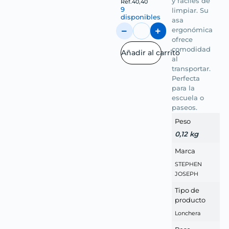
y fáciles de
Ref.
40,40
9
limpiar. Su
disponibles
asa
ergonómica
ofrece
comodidad
Añadir al carrito
al
transportar.
Perfecta
para la
escuela o
paseos.
Peso
0,12 kg
Marca
STEPHEN
JOSEPH
Tipo de
producto
Lonchera