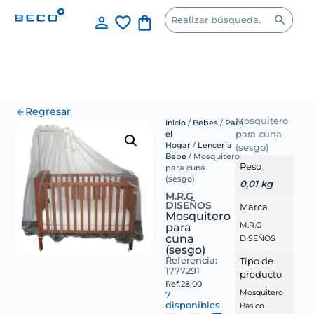
Regresar
Mosquitero
Inicio
/
Bebes
/
Para
el
para cuna
Hogar
/
Lenceria
(sesgo)
Bebe
/ Mosquitero
Peso
para cuna
(sesgo)
0,01 kg
M.R.G
DISEÑOS
Marca
Mosquitero
para
M.R.G
cuna
DISEÑOS
(sesgo)
Referencia:
Tipo de
1777291
producto
Ref.
28,00
Mosquitero
7
disponibles
Básico