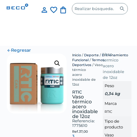
Regresar
Vaso
Inicio
/
Deporte
/
Entrenamiento
Funcional
/
Termos
termico
Deportivos
/ Vaso
acero
térmico
inoxidable
acero
de 12oz
inoxidable de
12oz
Peso
RTIC
0,34 kg
Vaso
térmico
Marca
acero
inoxidable
RTIC
de 12oz
Referencia:
Tipo de
1775610
producto
Ref.
37,00
Vaso
3