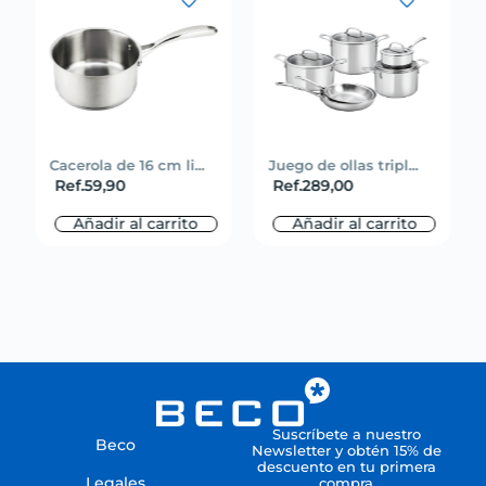
Cacerola de 16 cm li...
Juego de ollas tripl...
Ref.
59,90
Ref.
289,00
Añadir al carrito
Añadir al carrito
Suscríbete a nuestro
Beco
Newsletter y obtén 15% de
descuento en tu primera
Legales
compra