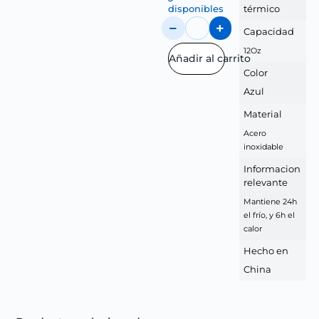
disponibles
térmico
Capacidad
12Oz
Añadir al carrito
Color
Azul
Material
Acero
inoxidable
Informacion
relevante
Mantiene 24h
el frío, y 6h el
calor
Hecho en
China