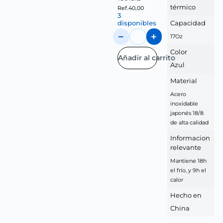
térmico
Ref.
40,00
3
disponibles
Capacidad
17Oz
Color
Añadir al carrito
Azul
Material
Acero
inoxidable
japonés 18/8
de alta calidad
Informacion
relevante
Mantiene 18h
el frío, y 9h el
calor
Hecho en
China