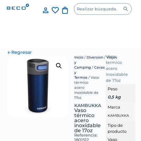
Regresar
Vaso
Inicio
/
Diversion
/
Viajes
y
termico
Camping
/
Cavas
acero
y
inoxidable
Termos
/ Vaso
de 17oz
térmico
acero
Peso
inoxidable de
0,5 kg
17oz
KAMBUKKA
Marca
Vaso
térmico
KAMBUKKA
acero
inoxidable
Tipo de
de 17oz
producto
Referencia:
Vaso
1801512