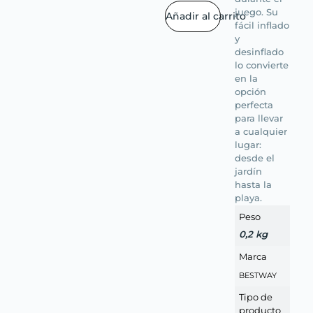
juego. Su
Añadir al carrito
fácil inflado
y
desinflado
lo convierte
en la
opción
perfecta
para llevar
a cualquier
lugar:
desde el
jardín
hasta la
playa.
Peso
0,2 kg
Marca
BESTWAY
Tipo de
producto