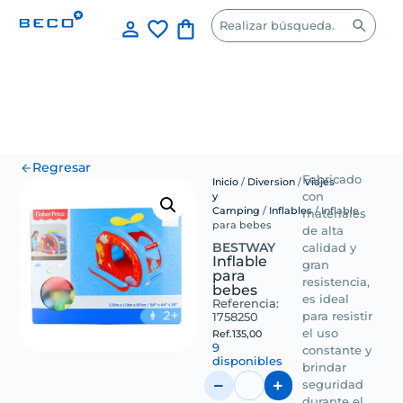
Regresar
Fabricado
Inicio
/
Diversion
/
Viajes
y
con
Camping
/
Inflables
/ Inflable
materiales
para bebes
de alta
BESTWAY
calidad y
Inflable
gran
para
resistencia,
bebes
es ideal
Referencia:
1758250
para resistir
el uso
Ref.
135,00
9
constante y
disponibles
brindar
seguridad
durante el