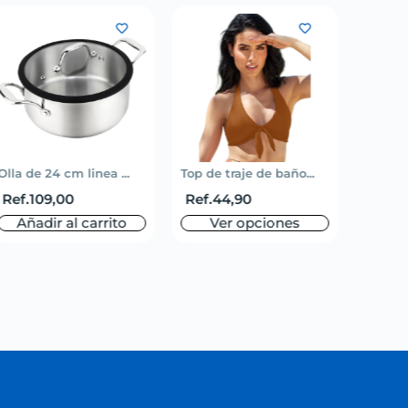
Olla de 24 cm linea ...
Top de traje de baño...
Short 
Ref.
109,00
Ref.
44,90
Ref.
5
Añadir al carrito
Ver opciones
V