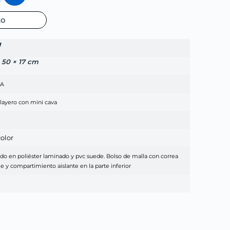
to
g
× 50 × 17 cm
NA
layero con mini cava
olor
do en poliéster laminado y pvc suede. Bolso de malla con correa
le y compartimiento aislante en la parte inferior