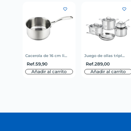
Cacerola de 16 cm li...
Juego de ollas tripl...
Ref.
59,90
Ref.
289,00
Añadir al carrito
Añadir al carrito
.
50,00
rito