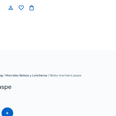
ng
/
Morrales Bolsos y Loncheras
/ Bolso marinero jaspe
aspe