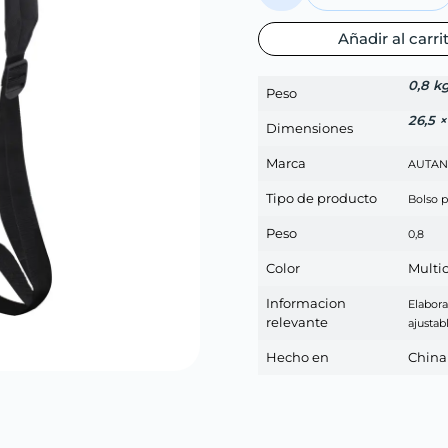
Añadir al carri
0,8 k
Peso
26,5 
Dimensiones
Marca
AUTA
Tipo de producto
Bolso p
Peso
0,8
Color
Multic
Informacion
Elabora
relevante
ajustab
Hecho en
China