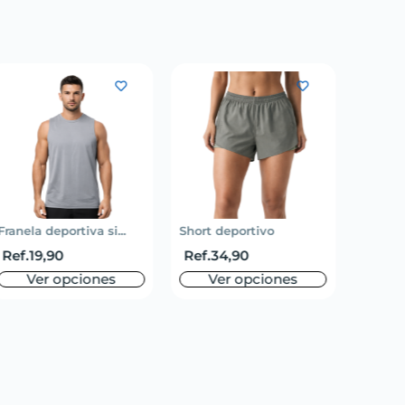
Franela deportiva si...
Short deportivo
Short d
Ref.
19,90
Ref.
34,90
Ref.
3
Ver opciones
Ver opciones
V