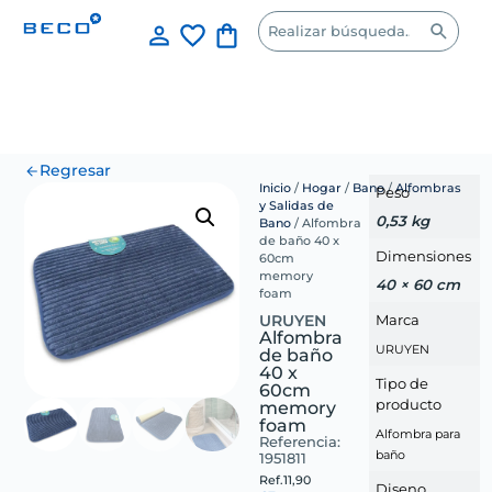
Regresar
Inicio
/
Hogar
/
Bano
/
Alfombras
Peso
y Salidas de
0,53 kg
Bano
/ Alfombra
de baño 40 x
Dimensiones
60cm
memory
40 × 60 cm
foam
Marca
URUYEN
Alfombra
URUYEN
de baño
40 x
Tipo de
60cm
producto
memory
foam
Alfombra para
Referencia:
baño
1951811
Ref.
11,90
Diseno