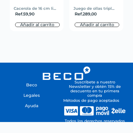
Cacerola de 16 cm li...
Juego de ollas tripl...
Ref.
59,90
Ref.
289,00
Añadir al carrito
Añadir al carrito
Suscríbete a nuestro
Beco
Newsletter y obtén 15% de
descuento en tu primera
Legales
compra
Métodos de pago aceptados
Ayuda
Todos los derechos reservados
por CENTROBECO, C.A.
Copyright © 2021 / RIF J-