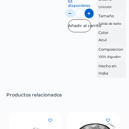
63
disponibles
Unicolor
Tamaño
Salida de baño
Añadir al carrito
Color
Azul
Composicion
100% Algodón
Hecho en
India
Productos relacionados