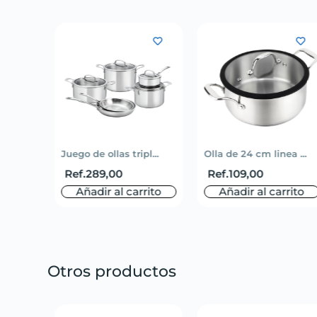
li...
Juego de ollas tripl...
Olla de 24 cm linea ...
Ref.
289,00
Ref.
109,00
rito
Añadir al carrito
Añadir al carrito
Otros productos