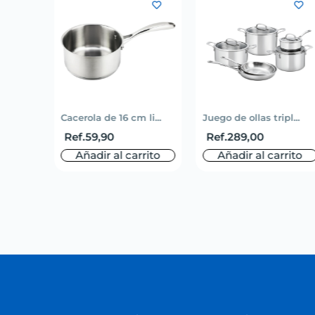
Cacerola de 16 cm li...
Juego de ollas tripl...
Ref.
59,90
Ref.
289,00
Añadir al carrito
Añadir al carrito
.
50,00
rito