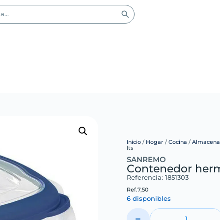
Inicio
/
Hogar
/
Cocina
/
Almacena
lts
SANREMO
Contenedor hermé
Referencia: 1851303
Ref.
7,50
6 disponibles