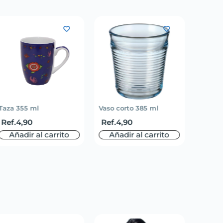
Taza 355 ml
Vaso corto 385 ml
Mantel 
Ref.
4,90
Ref.
4,90
Ref.
3
Añadir al carrito
Añadir al carrito
Aña