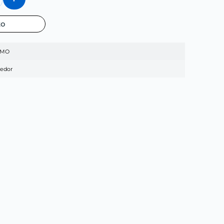
to
EMO
edor