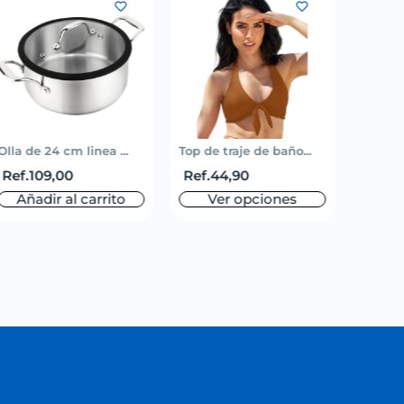
Olla de 24 cm linea ...
Top de traje de baño...
Short 
Ref.
109,00
Ref.
44,90
Ref.
5
Añadir al carrito
Ver opciones
V