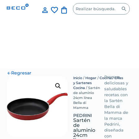
Regresar
Prepara
Inicio
/
Hogar
/
Cocina
/
Ollas
y Sartenes
deliciosas y
Cocina
/ Sartén
saludables
de aluminio
recetas con
24cm línea
la Sartén
Bella di
Bella di
Mamma
Mamma de
PEDRINI
la marca
Sartén
de
Pedrini,
aluminio
diseñada
24cm
con