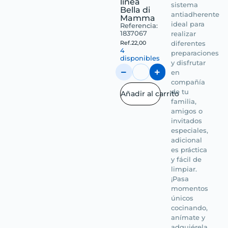
línea
sistema
Bella di
antiadherente
Mamma
ideal para
Referencia:
1837067
realizar
Ref.
22,00
diferentes
4
preparaciones
disponibles
y disfrutar
en
compañía
de tu
Añadir al carrito
familia,
amigos o
invitados
especiales,
adicional
es práctica
y fácil de
limpiar.
¡Pasa
momentos
únicos
cocinando,
anímate y
adquiérela