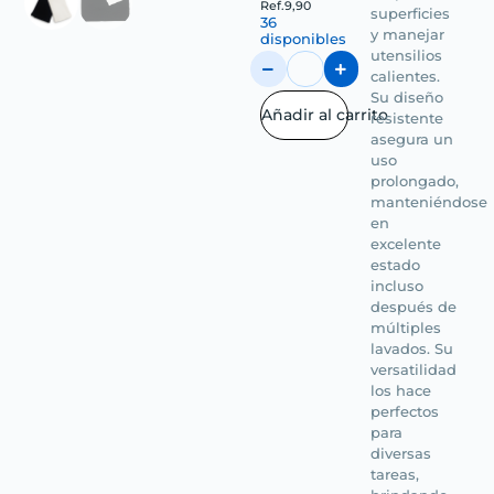
Ref.
9,90
superficies
36
y manejar
disponibles
utensilios
calientes.
Su diseño
Añadir al carrito
resistente
asegura un
uso
prolongado,
manteniéndose
en
excelente
estado
incluso
después de
múltiples
lavados. Su
versatilidad
los hace
perfectos
para
diversas
tareas,