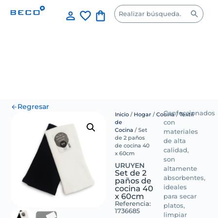
Regresar
Confeccionados
Inicio
/
Hogar
/
Cocina
/
Textil
de
con
Cocina
/ Set
materiales
de 2 paños
de alta
de cocina 40
calidad,
x 60cm
son
URUYEN
altamente
Set de 2
absorbentes,
paños de
cocina 40
ideales
x 60cm
para secar
Referencia:
platos,
1736685
limpiar