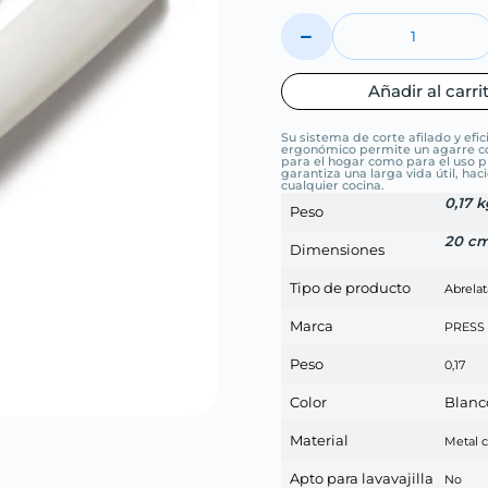
Añadir al carri
Su sistema de corte afilado y ef
ergonómico permite un agarre cóm
para el hogar como para el uso 
garantiza una larga vida útil, h
cualquier cocina.
0,17 k
Peso
20 c
Dimensiones
Tipo de producto
Abrelat
Marca
PRESS
Peso
0,17
Color
Blanc
Material
Metal 
Apto para lavavajilla
No