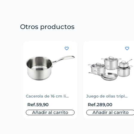
Otros productos
Cacerola de 16 cm li...
Juego de ollas tripl...
Ref.
59,90
Ref.
289,00
Añadir al carrito
Añadir al carrito
o
rito