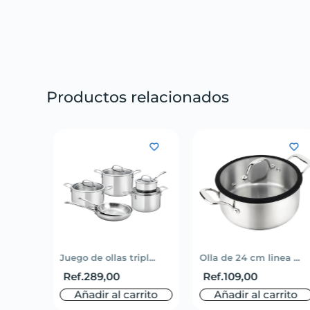
Productos relacionados
li...
Juego de ollas tripl...
Olla de 24 cm linea ...
Ref.
289,00
Ref.
109,00
rito
Añadir al carrito
Añadir al carrito