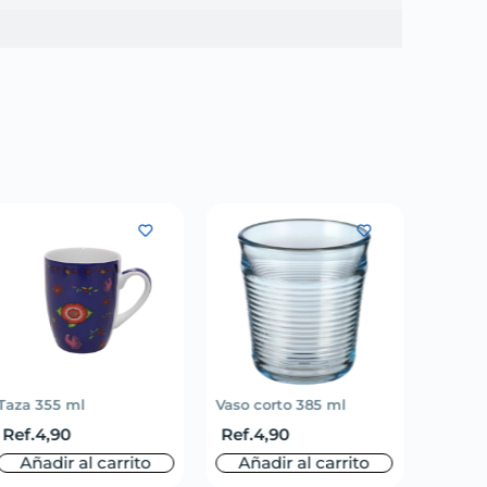
Taza 355 ml
Vaso corto 385 ml
Mantel 
Ref.
4,90
Ref.
4,90
Ref.
3
Añadir al carrito
Añadir al carrito
Aña