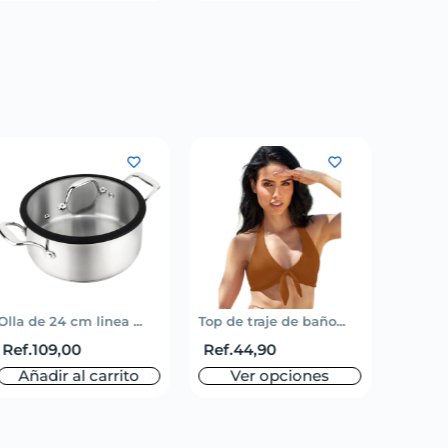
Olla de 24 cm linea ...
Top de traje de baño...
Short 
Ref.
109,00
Ref.
44,90
Ref.
5
Añadir al carrito
Ver opciones
V