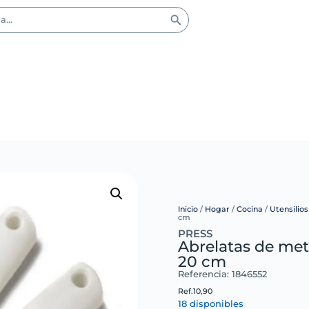
Inicio
/
Hogar
/
Cocina
/
Utensilio
cm
PRESS
Abrelatas de me
20 cm
Referencia: 1846552
Ref.
10,90
18 disponibles