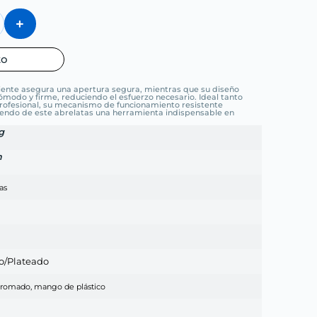
to
iciente asegura una apertura segura, mientras que su diseño
odo y firme, reduciendo el esfuerzo necesario. Ideal tanto
profesional, su mecanismo de funcionamiento resistente
aciendo de este abrelatas una herramienta indispensable en
g
m
as
o/Plateado
cromado, mango de plástico