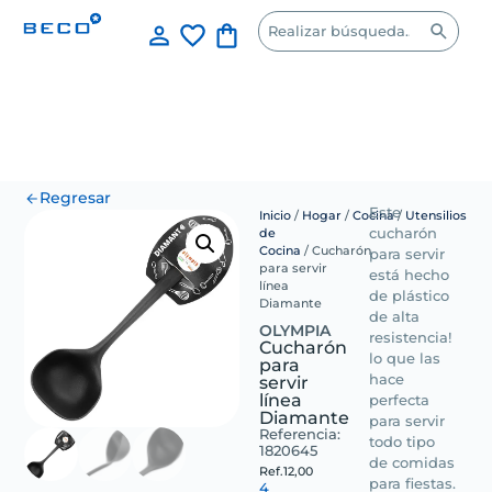
Regresar
Este
Inicio
/
Hogar
/
Cocina
/
Utensilios
de
cucharón
Cocina
/ Cucharón
para servir
para servir
está hecho
línea
de plástico
Diamante
de alta
OLYMPIA
resistencia!
Cucharón
lo que las
para
servir
hace
línea
perfecta
Diamante
para servir
Referencia:
todo tipo
1820645
de comidas
Ref.
12,00
para fiestas.
4