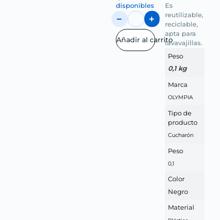
disponibles
Es
reutilizable,
reciclable,
apta para
Añadir al carrito
lavavajillas.
Peso
0,1 kg
Marca
OLYMPIA
Tipo de
producto
Cucharón
Peso
0,1
Color
Negro
Material