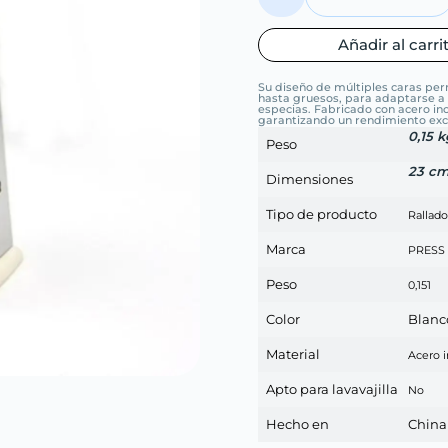
Añadir al carri
Su diseño de múltiples caras per
hasta gruesos, para adaptarse a c
especias. Fabricado con acero ino
garantizando un rendimiento exce
0,15 k
Peso
23 c
Dimensiones
Tipo de producto
Rallado
Marca
PRESS
Peso
0,151
Color
Blanc
Material
Acero i
Apto para lavavajilla
No
Hecho en
China