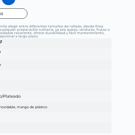
to
mite elegir entre diferentes tamaños de rallado, desde finos
ualquier preparación culinaria, ya sea queso, verduras, frutas o
xidable resistente, ofrece durabilidad y fácil mantenimiento,
pcional a largo plazo.
g
m
r
o/Plateado
noxidable, mango de plástico