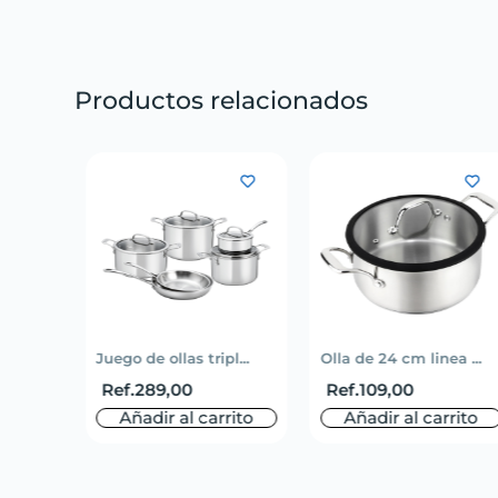
Productos relacionados
li...
Juego de ollas tripl...
Olla de 24 cm linea ...
Ref.
289,00
Ref.
109,00
rito
Añadir al carrito
Añadir al carrito