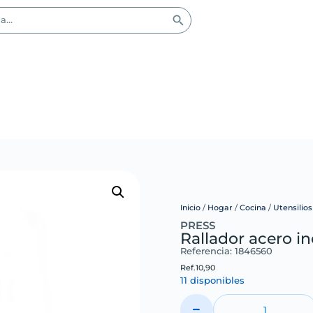
Inicio
/
Hogar
/
Cocina
/
Utensilio
PRESS
Rallador acero i
Referencia: 1846560
Ref.
10,90
11 disponibles