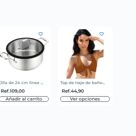
Olla de 24 cm linea ...
Top de traje de baño...
Short 
Ref.
109,00
Ref.
44,90
Ref.
5
Añadir al carrito
Ver opciones
V