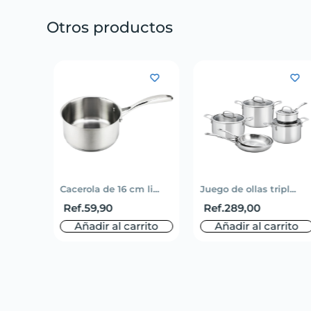
Otros productos
Cacerola de 16 cm li...
Juego de ollas tripl...
Ref.
59,90
Ref.
289,00
Añadir al carrito
Añadir al carrito
rito