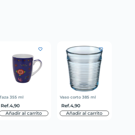
Taza 355 ml
Vaso corto 385 ml
Mantel 
Ref.
4,90
Ref.
4,90
Ref.
3
Añadir al carrito
Añadir al carrito
Aña