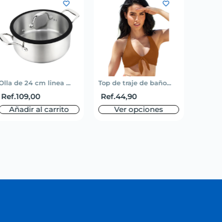
Olla de 24 cm linea ...
Top de traje de baño...
Short 
Ref.
109,00
Ref.
44,90
Ref.
5
Añadir al carrito
Ver opciones
V