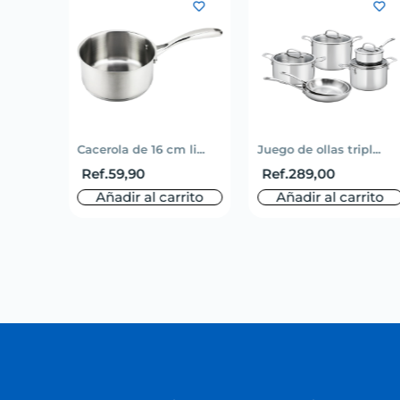
Cacerola de 16 cm li...
Juego de ollas tripl...
Ref.
59,90
Ref.
289,00
Añadir al carrito
Añadir al carrito
.
50,00
rito