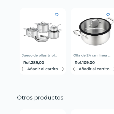
li...
Juego de ollas tripl...
Olla de 24 cm linea ...
Ref.
289,00
Ref.
109,00
rito
Añadir al carrito
Añadir al carrito
Otros productos