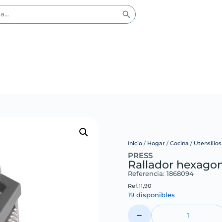
Inicio
/
Hogar
/
Cocina
/
Utensilio
PRESS
Rallador hexago
Referencia: 1868094
Ref.
11,90
19 disponibles