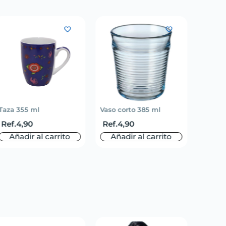
Taza 355 ml
Vaso corto 385 ml
Set de 
Ref.
4,90
Ref.
4,90
Ref.
7
Añadir al carrito
Añadir al carrito
Aña