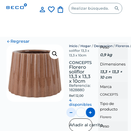
Regresar
Inicio
/
Hogar
/
Decoracion
/
Floreros
/
Peso
soliflor 13,3 x
0,9 kg
13,3 x 10cm
CONCEPTS
Dimensiones
Florero
soliflor
13,3 × 13,3 ×
13,3 x 13,3
10 cm
x 10cm
Referencia:
Marca
1828880
CONCEPTS
Ref.
12,00
4
Tipo de
disponibles
producto
Florero
Añadir al carrito
Peso