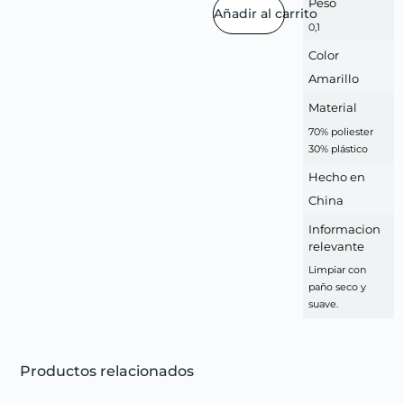
Peso
Añadir al carrito
0,1
Color
Amarillo
Material
70% poliester
30% plástico
Hecho en
China
Informacion
relevante
Limpiar con
paño seco y
suave.
Productos relacionados