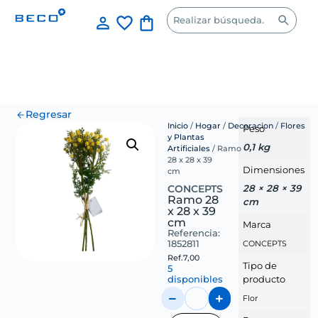
Regresar
Inicio
/
Hogar
/
Decoracion
/
Flores
Peso
y Plantas
0,1 kg
Artificiales
/ Ramo
28 x 28 x 39
Dimensiones
cm
28 × 28 × 39
CONCEPTS
Ramo 28
cm
x 28 x 39
cm
Marca
Referencia:
1852811
CONCEPTS
Ref.
7,00
Tipo de
5
disponibles
producto
Flor