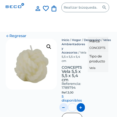
Regresar
Inicio
/
Hogar
/
Decoracion
/
Velas
Marca
Ambientadores
CONCEPTS
y
Accesorios
/ Vela
Tipo de
5,5 x 5,5 x 5,4
producto
cm
CONCEPTS
Vela
Vela 5,5 x
5,5 x 5,4
cm
Referencia:
1789794
Ref.
3,00
5
disponibles