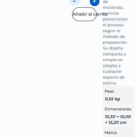
de
molienda,
permite
Añadir al carrito
personalizar
el proceso
según el
método de
preparación.
Su diseño
compacto y
simple se
adapta a
cualquier
espacio de
cocina.
Peso
0,55 kg
Dimensiones
10,30 × 10,00
× 15,20 cm
Marca