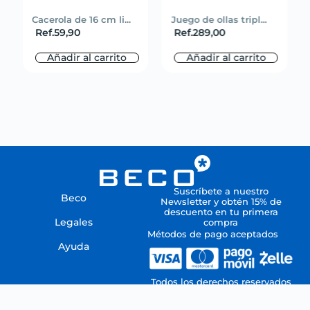
Cacerola de 16 cm li...
Juego de ollas tripl...
Ref.
59,90
Ref.
289,00
Añadir al carrito
Añadir al carrito
Suscríbete a nuestro
Beco
Newsletter y obtén 15% de
descuento en tu primera
Legales
compra
Métodos de pago aceptados
Ayuda
Todos los derechos reservados
por CENTROBECO, C.A.
Copyright © 2021 / RIF J-