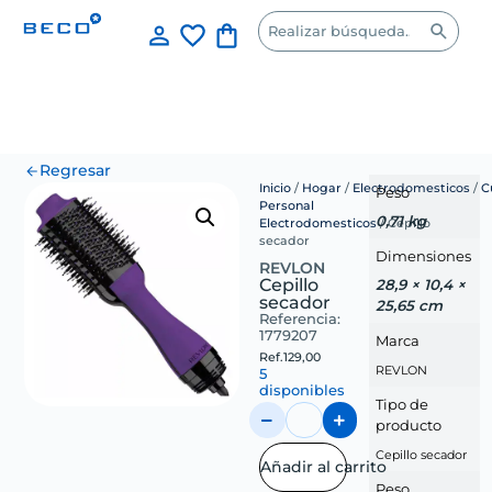
Regresar
Inicio
/
Hogar
/
Electrodomesticos
/
C
Peso
Personal
0,71 kg
Electrodomesticos
/ Cepillo
secador
Dimensiones
REVLON
Cepillo
28,9 × 10,4 ×
secador
25,65 cm
Referencia:
1779207
Marca
Ref.
129,00
REVLON
5
disponibles
Tipo de
producto
Cepillo secador
Añadir al carrito
Peso