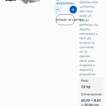
distribución
disponibles
uniforme
del calor
para un
Añadir al carrito
asado
perfecto. Su
diseño
compacto y
fácil de
limpiar la
convierte
en la
opción
ideal para
hogares o
espacios
pequeños.
Peso
7,5 kg
Dimensiones
60,00 × 8,50
× 32,00 cm