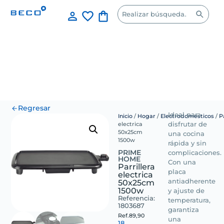
Regresar
Ideal para
Inicio
/
Hogar
/
Electrodomesticos
/
P
electrica
disfrutar de
50x25cm
una cocina
1500w
rápida y sin
PRIME
complicaciones.
HOME
Con una
Parrillera
placa
electrica
50x25cm
antiadherente
1500w
y ajuste de
Referencia:
temperatura,
1803687
garantiza
Ref.
89,90
una
18