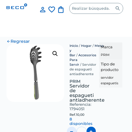
Regresar
Inicio
/
Hogar
/
Mesa
Marca
y
PRIM
Bar
/
Accesorios
Para
Tipo de
Servir
/ Servidor
producto
de espagueti
antiadherente
servidor
PRIM
espaguetis
Servidor
de
espagueti
antiadherente
Referencia:
1794051
Ref.
10,00
8
disponibles