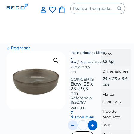
Regresar
Inicio
/
Hogar
/
Mesa
Peso
y
1,2 kg
Bar
/
Vajillas
/ Bowl
25 x 25 x 9,5
Dimensiones
cm
25 × 25 × 9,5
CONCEPTS
Bowl 25 x
cm
25 x 9,5
cm
Marca
Referencia:
1852787
CONCEPTS
Ref.
15,00
Tipo de
7
disponibles
producto
Bowl