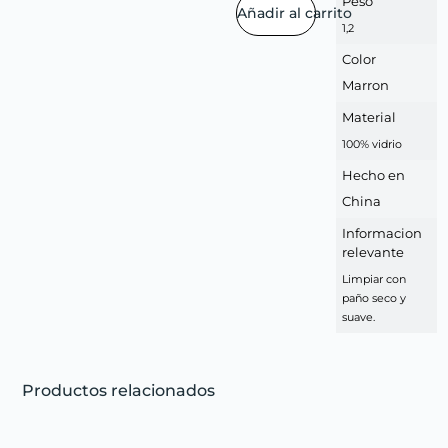
Peso
Añadir al carrito
1,2
Color
Marron
Material
100% vidrio
Hecho en
China
Informacion
relevante
Limpiar con
paño seco y
suave.
Productos relacionados