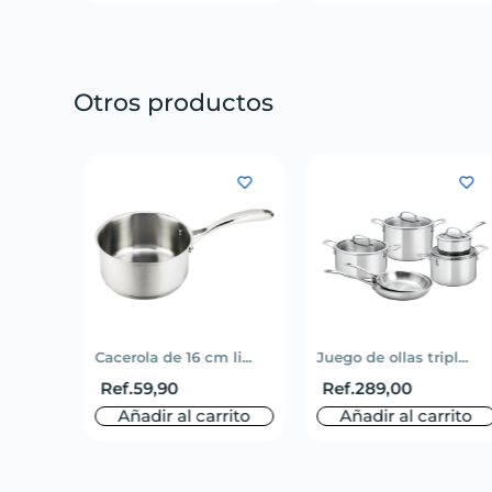
Otros productos
Cacerola de 16 cm li...
Juego de ollas tripl...
Ref.
59,90
Ref.
289,00
Añadir al carrito
Añadir al carrito
rito