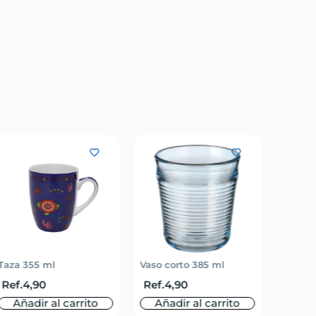
Taza 355 ml
Vaso corto 385 ml
Set de 
Ref.
4,90
Ref.
4,90
Ref.
7
Añadir al carrito
Añadir al carrito
Aña