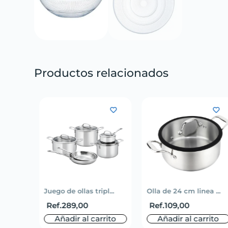
Productos relacionados
li...
Juego de ollas tripl...
Olla de 24 cm linea ...
Ref.
289,00
Ref.
109,00
rito
Añadir al carrito
Añadir al carrito