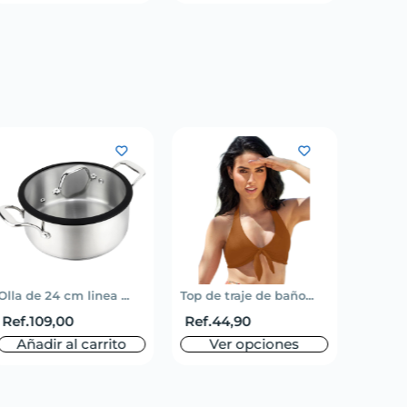
Olla de 24 cm linea ...
Top de traje de baño...
Short 
Ref.
109,00
Ref.
44,90
Ref.
5
Añadir al carrito
Ver opciones
V