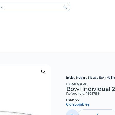
Inicio
/
Hogar
/
Mesa y Bar
/
Vajill
LUMINARC
Bowl individual 
Referencia: 1825798
Ref.
14,00
6 disponibles