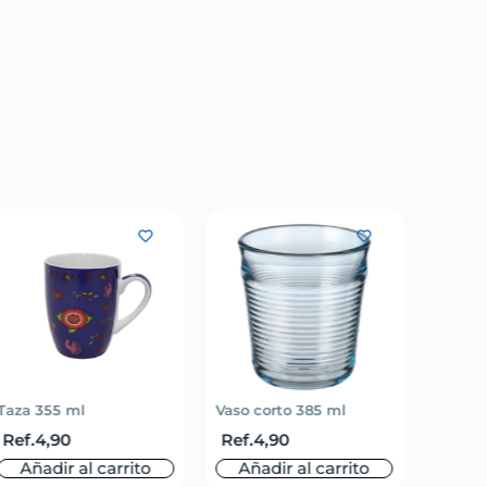
Taza 355 ml
Vaso corto 385 ml
Set de 
Ref.
4,90
Ref.
4,90
Ref.
7
Añadir al carrito
Añadir al carrito
Aña