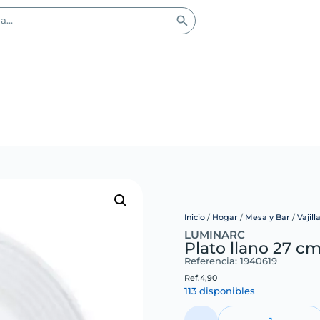
Inicio
/
Hogar
/
Mesa y Bar
/
Vajill
LUMINARC
Plato llano 27 c
Referencia: 1940619
Ref.
4,90
113 disponibles