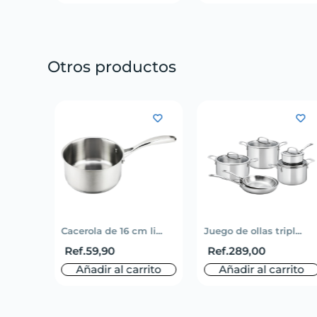
Otros productos
Cacerola de 16 cm li...
Juego de ollas tripl...
Ref.
59,90
Ref.
289,00
Añadir al carrito
Añadir al carrito
o
rito