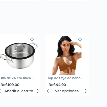
Olla de 24 cm linea ...
Top de traje de baño...
Short 
Ref.
109,00
Ref.
44,90
Ref.
5
Añadir al carrito
Ver opciones
V