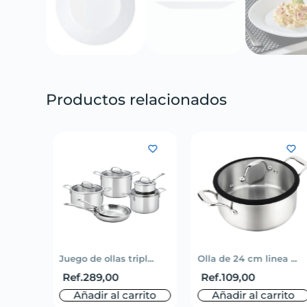
Productos relacionados
li...
Juego de ollas tripl...
Olla de 24 cm linea ...
Ref.
289,00
Ref.
109,00
rito
Añadir al carrito
Añadir al carrito