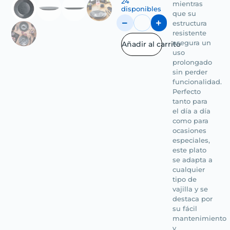
24
mientras
disponibles
que su
estructura
resistente
asegura un
Añadir al carrito
uso
prolongado
sin perder
funcionalidad.
Perfecto
tanto para
el día a día
como para
ocasiones
especiales,
este plato
se adapta a
cualquier
tipo de
vajilla y se
destaca por
su fácil
mantenimiento
y