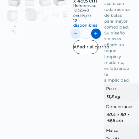
x 49,5 cm
acero con
Referencia:
rodamientos
1932348
de bolas
Ref.
159,00
12
para mayor
disponibles
comodidad.
Su diseño
sin asas
añade un
Añadir al carrito
toque
limpio y
moderno,
enfatizando
la
simplicidad.
Peso
13,3 kg
Dimensiones
40,4 × 50 ×
49,5 cm
Marca
TVILUM