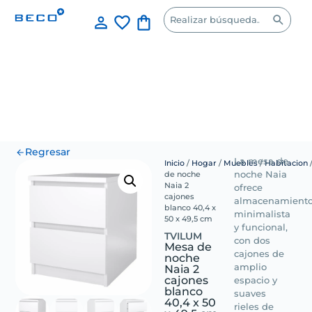
Regresar
La mesa de
Inicio
/
Hogar
/
Muebles
/
Habitacion
de noche
noche Naia
Naia 2
ofrece
cajones
almacenamient
blanco 40,4 x
minimalista
50 x 49,5 cm
y funcional,
TVILUM
con dos
Mesa de
cajones de
noche
Naia 2
amplio
cajones
espacio y
blanco
suaves
40,4 x 50
rieles de