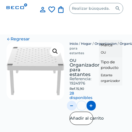
Regresar
Inicio
/
Hogar
/
Organizacion
/
Organi
Marca
para
OU
estantes
OU
Tipo de
Organizador
producto
para
estantes
Estante
Referencia:
organizador
1924976
Ref.
15,90
28
disponibles
Añadir al carrito