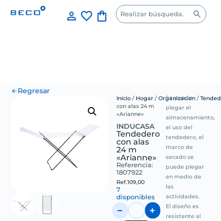
Regresar
Se puede
Inicio
/
Hogar
/
Organizacion
/
Tended
con alas 24 m
plegar el
«Arianne»
almacenamiento,
INDUCASA
el uso del
Tendedero
tendedero, el
con alas
marco de
24 m
«Arianne»
secado se
Referencia:
puede plegar
1807922
en medio de
Ref.
109,00
las
7
actividades.
disponibles
El diseño es
resistente al