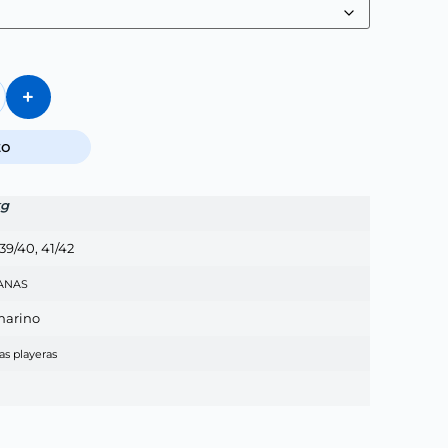
to
kg
 39/40, 41/42
ANAS
marino
as playeras