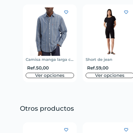
ño...
Camisa manga larga c...
Short de jean
Ref.
50,00
Ref.
59,00
es
Ver opciones
Ver opciones
Otros productos