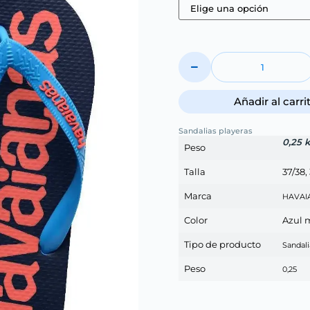
Añadir al carri
Sandalias playeras
0,25 
Peso
Talla
37/38,
Marca
HAVAI
Color
Azul 
Tipo de producto
Sandali
Peso
0,25