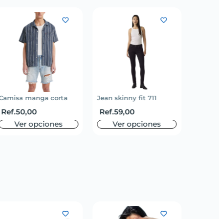
Camisa manga corta
Jean skinny fit 711
Camisa
Ref.
50,00
Ref.
59,00
Ref.
5
Ver opciones
Ver opciones
V