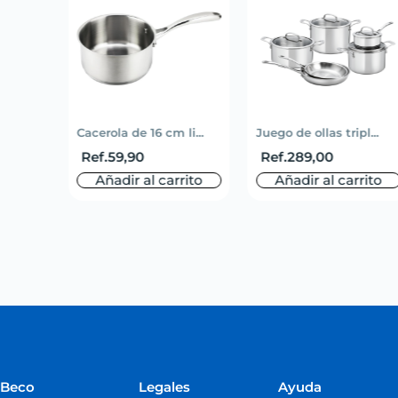
Cacerola de 16 cm li...
Juego de ollas tripl...
Ref.
59,90
Ref.
289,00
Añadir al carrito
Añadir al carrito
o
rito
Beco
Legales
Ayuda