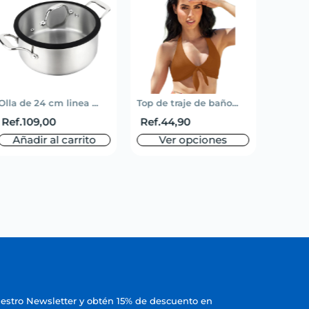
Olla de 24 cm linea ...
Top de traje de baño...
Short 
Ref.
109,00
Ref.
44,90
Ref.
5
Añadir al carrito
Ver opciones
V
uestro Newsletter y obtén 15% de descuento en