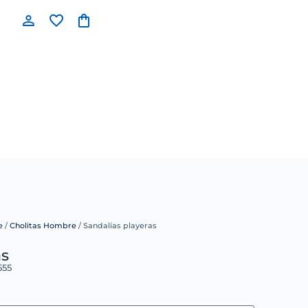
e
/
Cholitas Hombre
/ Sandalias playeras
as
555