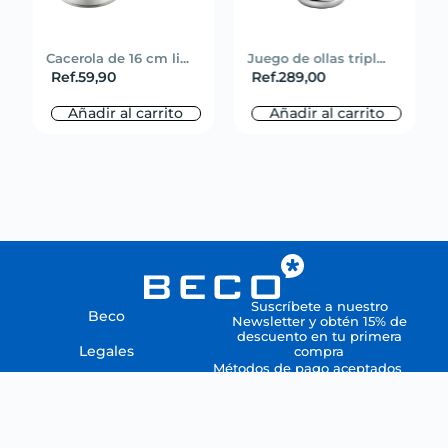
Cacerola de 16 cm li...
Juego de ollas tripl...
Ref.
59,90
Ref.
289,00
Añadir al carrito
Añadir al carrito
Suscríbete a nuestro
Beco
Newsletter y obtén 15% de
descuento en tu primera
Legales
compra
Métodos de pago aceptados
Ayuda
Todos los derechos reservados