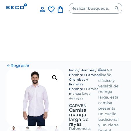
Regresar
Con un
Inicio
/
Hombre
/
Ropa
Hombre
/
Camisas
diseño
Chemises y
clásico y
Franelas
versátil de
Hombre
/ Camisa
manga
manga larga
larga, esta
de rayas
camisa
CARVEN
presenta
Camisa
manga
un cuello
larga de
tradicional
rayas
y un cierre
Referencia:
frontal