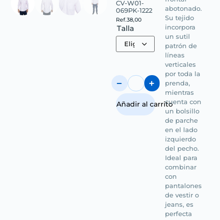
CV-W01-
abotonado.
069PK-1222
Su tejido
Ref.
38,00
incorpora
Talla
un sutil
patrón de
líneas
verticales
por toda la
prenda,
mientras
cuenta con
Añadir al carrito
un bolsillo
de parche
en el lado
izquierdo
del pecho.
Ideal para
combinar
con
pantalones
de vestir o
jeans, es
perfecta