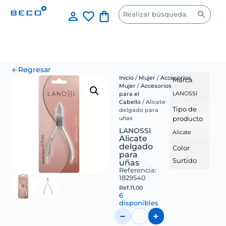
Regresar
Inicio
/
Mujer
/
Accesorios
Marca
Mujer
/
Accesorios
LANOSSI
para el
Cabello
/ Alicate
Tipo de
delgado para
producto
uñas
LANOSSI
Alicate
Alicate
delgado
Color
para
Surtido
uñas
Referencia:
1829540
Ref.
11,00
6
disponibles