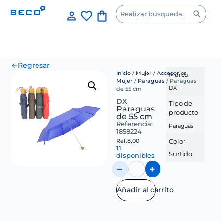
Regresar
Inicio
/
Mujer
/
Accesorios
Marca
Mujer
/
Paraguas
/ Paraguas
DX
de 55 cm
DX
Tipo de
Paraguas
producto
de 55 cm
Referencia:
Paraguas
1858224
Ref.
8,00
Color
11
Surtido
disponibles
Añadir al carrito