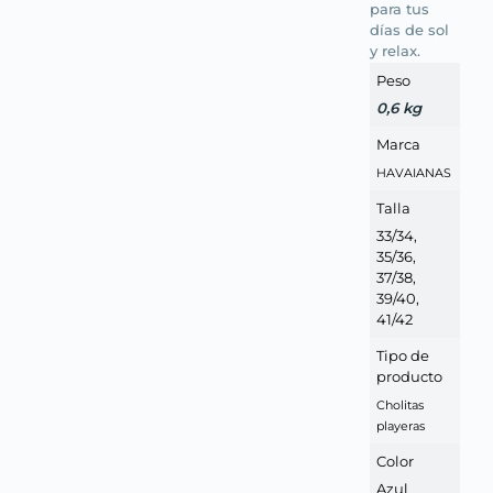
para tus
días de sol
y relax.
Peso
0,6 kg
Marca
HAVAIANAS
Talla
33/34,
35/36,
37/38,
39/40,
41/42
Tipo de
producto
Cholitas
playeras
Color
Azul