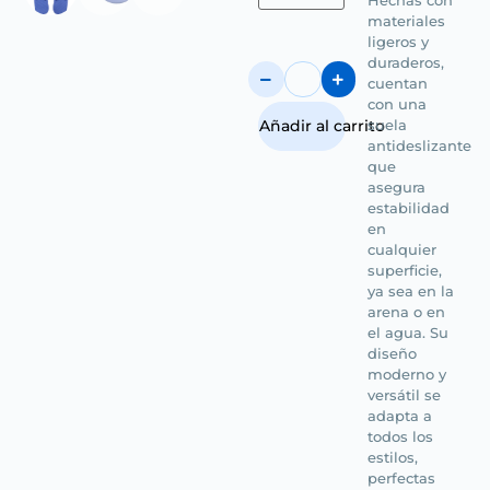
Hechas con
materiales
ligeros y
duraderos,
cuentan
con una
suela
Añadir al carrito
antideslizante
que
asegura
estabilidad
en
cualquier
superficie,
ya sea en la
arena o en
el agua. Su
diseño
moderno y
versátil se
adapta a
todos los
estilos,
perfectas