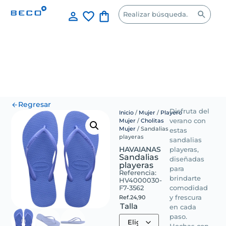
Regresar
Disfruta del
Inicio
/
Mujer
/
Playero
Mujer
/
Cholitas
verano con
Mujer
/ Sandalias
estas
playeras
sandalias
HAVAIANAS
playeras,
Sandalias
diseñadas
playeras
para
Referencia:
brindarte
HV4000030-
F7-3562
comodidad
y frescura
Ref.
24,90
Talla
en cada
paso.