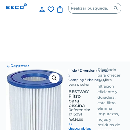
Regresar
Diseñado
Inicio
/
Diversion
/
Viajes
y
para ofrecer
Camping
/
Piscinas
/ Filtro
una
para piscina
filtración
BESTWAY
eficiente y
Filtro
duradera,
para
este filtro
piscina
elimina
Referencia:
1715091
impurezas,
hojas y
Ref.
14,00
13
residuos de
disponibles