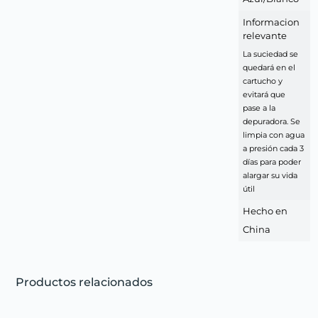
Informacion
relevante
La suciedad se
quedará en el
cartucho y
evitará que
pase a la
depuradora. Se
limpia con agua
a presión cada 3
días para poder
alargar su vida
útil
Hecho en
China
Productos relacionados