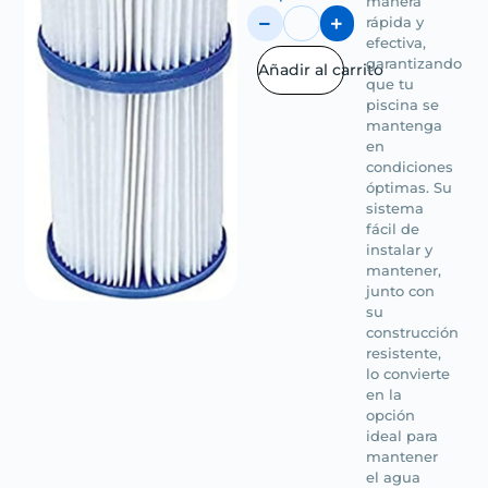
manera
rápida y
efectiva,
garantizando
Añadir al carrito
que tu
piscina se
mantenga
en
condiciones
óptimas. Su
sistema
fácil de
instalar y
mantener,
junto con
su
construcción
resistente,
lo convierte
en la
opción
ideal para
mantener
el agua