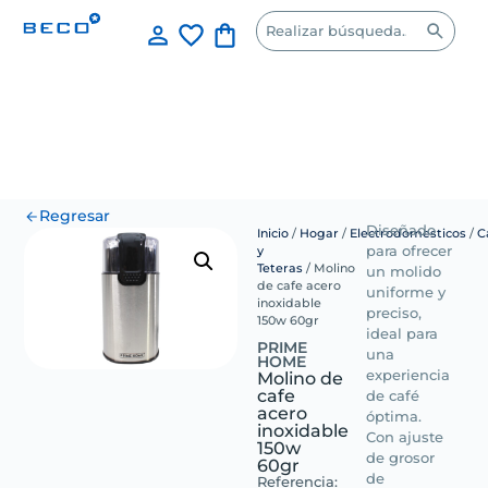
Regresar
Diseñado
Inicio
/
Hogar
/
Electrodomesticos
/
C
y
para ofrecer
Teteras
/ Molino
un molido
de cafe acero
uniforme y
inoxidable
preciso,
150w 60gr
ideal para
PRIME
una
HOME
Molino de
experiencia
cafe
de café
acero
óptima.
inoxidable
Con ajuste
150w
de grosor
60gr
de
Referencia: