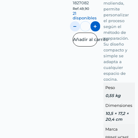
1827082
molienda,
Ref.
49,90
permite
21
personalizar
disponibles
el proceso
según el
método de
preparación.
Añadir al carrito
Su diseño
compacto y
simple se
adapta a
cualquier
espacio de
cocina.
Peso
0,55 kg
Dimensiones
10,5 × 17,2 ×
20,4 cm
Marca
PRIME HOME